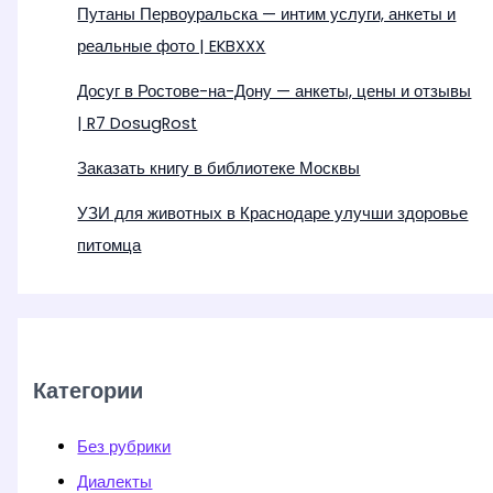
Путаны Первоуральска — интим услуги, анкеты и
реальные фото | EKBXXX
Досуг в Ростове-на-Дону — анкеты, цены и отзывы
| R7 DosugRost
Заказать книгу в библиотеке Москвы
УЗИ для животных в Краснодаре улучши здоровье
питомца
Категории
Без рубрики
Диалекты