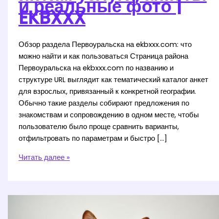
и реальные фото |
EKBXXX
Обзор раздела Первоуральска на ekbxxx.com: что
можно найти и как пользоваться Страница района
Первоуральска на ekbxxx.com по названию и
структуре URL выглядит как тематический каталог анкет
для взрослых, привязанный к конкретной географии.
Обычно такие разделы собирают предложения по
знакомствам и сопровождению в одном месте, чтобы
пользователю было проще сравнить варианты,
отфильтровать по параметрам и быстро […]
Путаны
Читать далее »
Первоуральска
—
интим
услуги,
анкеты