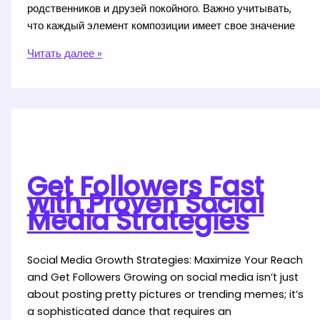
родственников и друзей покойного. Важно учитывать,
что каждый элемент композиции имеет свое значение
Букет
Читать далее »
траурный
с
доставкой
от
профессионалов
и
надежный
Get Followers Fast
подход
with Proven Social
Media Strategies
Social Media Growth Strategies: Maximize Your Reach
and Get Followers Growing on social media isn’t just
about posting pretty pictures or trending memes; it’s
a sophisticated dance that requires an