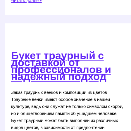
УЗИ
Читать далее »
молочных
желез:
диагностика
без
подготовки
для
вашего
Букет траурный с
здоровья
доставкой от
профессионалов и
надежный подход
Заказ траурных венков и композиций из цветов
Траурные венки имеют особое значение в нашей
культуре, ведь они служат не только символом скорби,
но и олицетворением памяти об ушедшем человеке.
Букет траурный может быть выполнен из различных
видов цветов, в зависимости от предпочтений