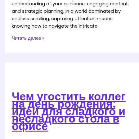
understanding of your audience, engaging content,
and strategic planning. In a world dominated by
endless scrolling, capturing attention means
knowing how to navigate the intricate
Get
Читать далее »
Followers
Fast
with
Proven
Social
Media
Strategies
Чем угостить коллег
на день рождения:
идеи для сладкого и
несладкого стола в
офисе