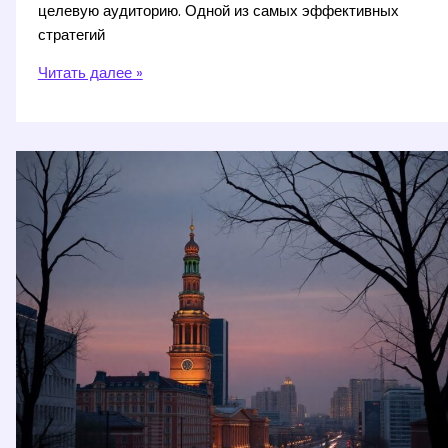
целевую аудиторию. Одной из самых эффективных
стратегий
One
Читать далее »
Spot
Telegram
Ads:
ключ
к
успеху
в
digital-
рекламе