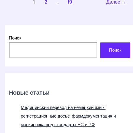
повышения
1
2
…
19
Далее
→
уровня
охраны
труда
Поиск
Поиск
Новые статьи
Медицинский перевод на немецкий язык:
регистрационные досье, фармдокументация и
маркировка под стандарты ЕС и РФ