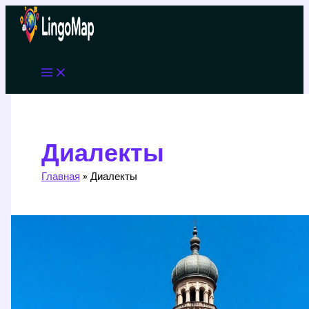
Перейти
к
содержимому
Диалекты
Главная
Диалекты