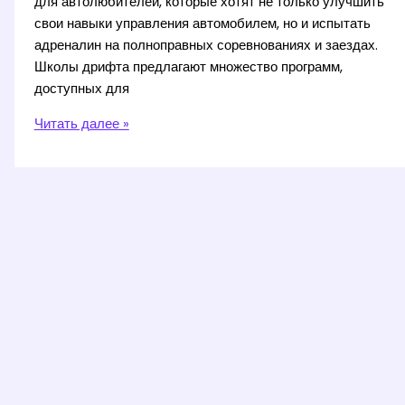
для автолюбителей, которые хотят не только улучшить
свои навыки управления автомобилем, но и испытать
адреналин на полноправных соревнованиях и заездах.
Школы дрифта предлагают множество программ,
доступных для
Дрифт
Читать далее »
на
Машине
в
Москве:
Курсы
с
Сертификатом
для
Любителей
Скорости