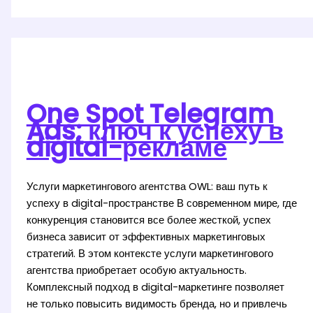
с
бассейном
у
моря:
комфортный
отпуск
One Spot Telegram
для
Ads: ключ к успеху в
всей
digital-рекламе
семьи
Услуги маркетингового агентства OWL: ваш путь к
успеху в digital-пространстве В современном мире, где
конкуренция становится все более жесткой, успех
бизнеса зависит от эффективных маркетинговых
стратегий. В этом контексте услуги маркетингового
агентства приобретает особую актуальность.
Комплексный подход в digital-маркетинге позволяет
не только повысить видимость бренда, но и привлечь