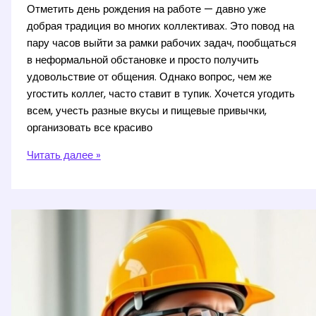
Отметить день рождения на работе — давно уже
добрая традиция во многих коллективах. Это повод на
пару часов выйти за рамки рабочих задач, пообщаться
в неформальной обстановке и просто получить
удовольствие от общения. Однако вопрос, чем же
угостить коллег, часто ставит в тупик. Хочется угодить
всем, учесть разные вкусы и пищевые привычки,
организовать все красиво
Чем
Читать далее »
угостить
коллег
на
день
рождения:
идеи
для
сладкого
и