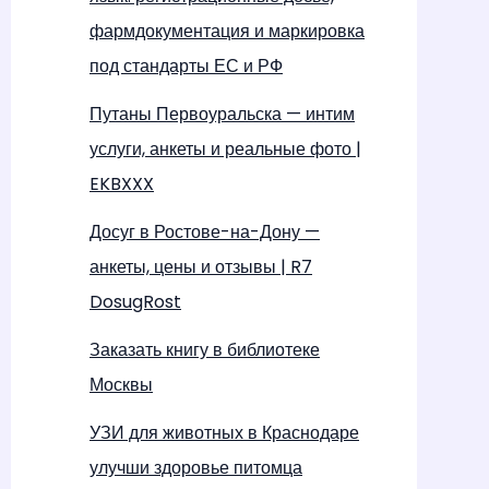
фармдокументация и маркировка
под стандарты ЕС и РФ
Путаны Первоуральска — интим
услуги, анкеты и реальные фото |
EKBXXX
Досуг в Ростове-на-Дону —
анкеты, цены и отзывы | R7
DosugRost
Заказать книгу в библиотеке
Москвы
УЗИ для животных в Краснодаре
улучши здоровье питомца