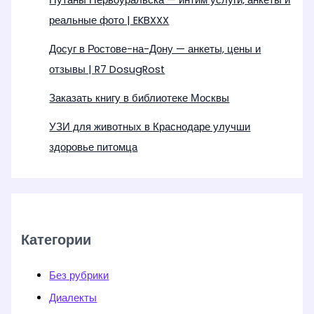
Путаны Первоуральска — интим услуги, анкеты и
реальные фото | EKBXXX
Досуг в Ростове-на-Дону — анкеты, цены и
отзывы | R7 DosugRost
Заказать книгу в библиотеке Москвы
УЗИ для животных в Краснодаре улучши
здоровье питомца
Категории
Без рубрики
Диалекты