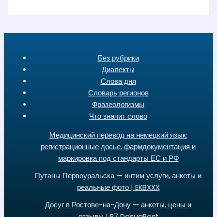
Без рубрики
Диалекты
Слова дня
Словарь регионов
Фразеологизмы
Что значит слово
Медицинский перевод на немецкий язык:
регистрационные досье, фармдокументация и
маркировка под стандарты ЕС и РФ
Путаны Первоуральска — интим услуги, анкеты и
реальные фото | EKBXXX
Досуг в Ростове-на-Дону — анкеты, цены и
отзывы | R7 DosugRost