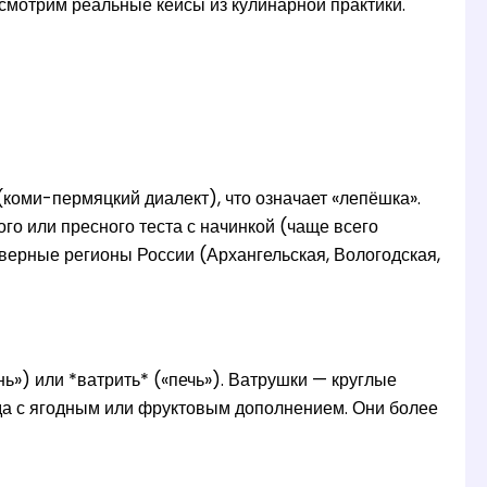
ссмотрим реальные кейсы из кулинарной практики.
коми-пермяцкий диалект), что означает «лепёшка».
о или пресного теста с начинкой (чаще всего
верные регионы России (Архангельская, Вологодская,
ь») или *ватрить* («печь»). Ватрушки — круглые
гда с ягодным или фруктовым дополнением. Они более