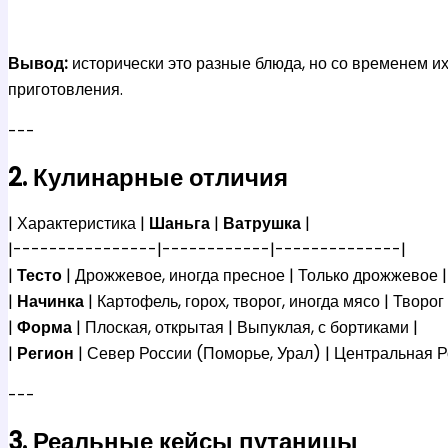
Вывод:
исторически это разные блюда, но со временем их
приготовления.
---
2. Кулинарные отличия
| Характеристика |
Шаньга
|
Ватрушка
|
|----------------|------------|--------------|
|
Тесто
| Дрожжевое, иногда пресное | Только дрожжевое |
|
Начинка
| Картофель, горох, творог, иногда мясо | Творог
|
Форма
| Плоская, открытая | Выпуклая, с бортиками |
|
Регион
| Север России (Поморье, Урал) | Центральная Р
---
3. Реальные кейсы путаницы