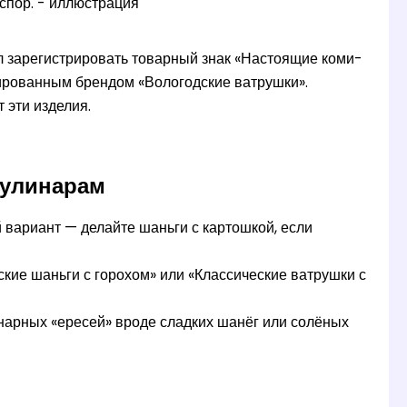
л зарегистрировать товарный знак «Настоящие коми-
трированным брендом «Вологодские ватрушки».
 эти изделия.
кулинарам
 вариант — делайте шаньги с картошкой, если
кие шаньги с горохом» или «Классические ватрушки с
нарных «ересей» вроде сладких шанёг или солёных