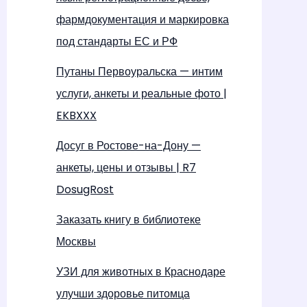
фармдокументация и маркировка
под стандарты ЕС и РФ
Путаны Первоуральска — интим
услуги, анкеты и реальные фото |
EKBXXX
Досуг в Ростове-на-Дону —
анкеты, цены и отзывы | R7
DosugRost
Заказать книгу в библиотеке
Москвы
УЗИ для животных в Краснодаре
улучши здоровье питомца