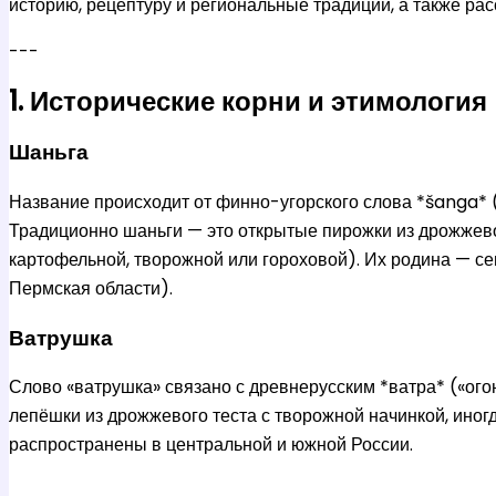
историю, рецептуру и региональные традиции, а также ра
---
1. Исторические корни и этимология
Шаньга
Название происходит от финно-угорского слова *šanga* (
Традиционно шаньги — это открытые пирожки из дрожжевог
картофельной, творожной или гороховой). Их родина — се
Пермская области).
Ватрушка
Слово «ватрушка» связано с древнерусским *ватра* («огон
лепёшки из дрожжевого теста с творожной начинкой, ино
распространены в центральной и южной России.