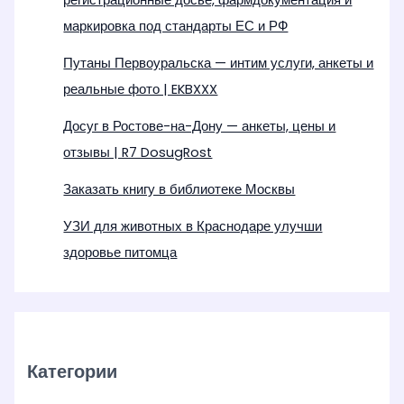
регистрационные досье, фармдокументация и
маркировка под стандарты ЕС и РФ
Путаны Первоуральска — интим услуги, анкеты и
реальные фото | EKBXXX
Досуг в Ростове-на-Дону — анкеты, цены и
отзывы | R7 DosugRost
Заказать книгу в библиотеке Москвы
УЗИ для животных в Краснодаре улучши
здоровье питомца
Категории