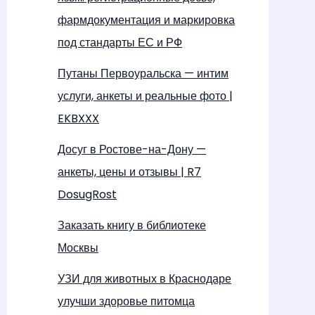
фармдокументация и маркировка
под стандарты ЕС и РФ
Путаны Первоуральска — интим
услуги, анкеты и реальные фото |
EKBXXX
Досуг в Ростове-на-Дону —
анкеты, цены и отзывы | R7
DosugRost
Заказать книгу в библиотеке
Москвы
УЗИ для животных в Краснодаре
улучши здоровье питомца