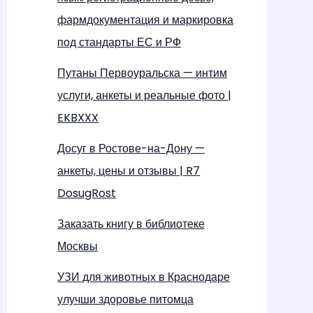
фармдокументация и маркировка
под стандарты ЕС и РФ
Путаны Первоуральска — интим
услуги, анкеты и реальные фото |
EKBXXX
Досуг в Ростове-на-Дону —
анкеты, цены и отзывы | R7
DosugRost
Заказать книгу в библиотеке
Москвы
УЗИ для животных в Краснодаре
улучши здоровье питомца