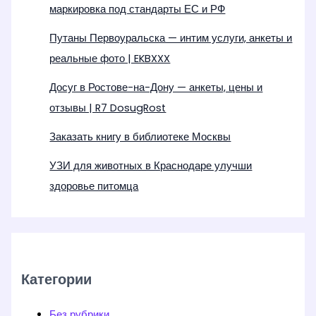
маркировка под стандарты ЕС и РФ
Путаны Первоуральска — интим услуги, анкеты и
реальные фото | EKBXXX
Досуг в Ростове-на-Дону — анкеты, цены и
отзывы | R7 DosugRost
Заказать книгу в библиотеке Москвы
УЗИ для животных в Краснодаре улучши
здоровье питомца
Категории
Без рубрики