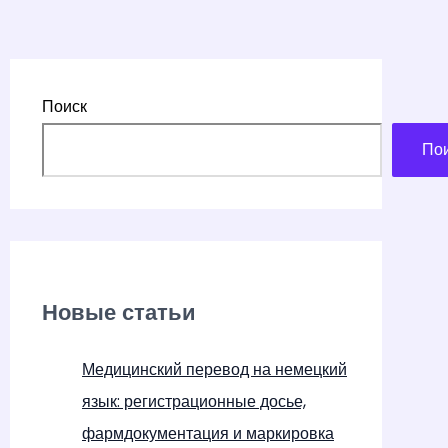
Поиск
По
Новые статьи
Медицинский перевод на немецкий
язык: регистрационные досье,
фармдокументация и маркировка