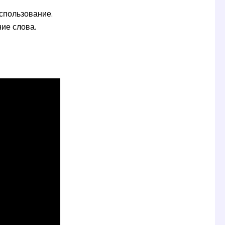
использование.
ние слова.