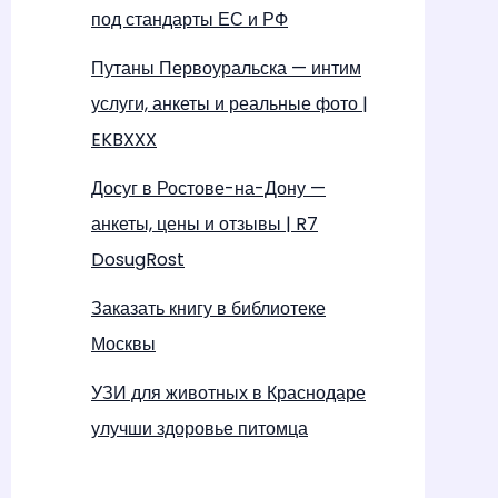
под стандарты ЕС и РФ
Путаны Первоуральска — интим
услуги, анкеты и реальные фото |
EKBXXX
Досуг в Ростове-на-Дону —
анкеты, цены и отзывы | R7
DosugRost
Заказать книгу в библиотеке
Москвы
УЗИ для животных в Краснодаре
улучши здоровье питомца