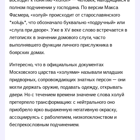
восходит к понятию «холоп» — человек, находящийся в
полном подчинении у господина. По версии Макса
Фасмера, «холуй» происходит от старославянского
*xolujь*, что обозначало буквально «подручный» или
«слуга при дворе». Уже в XV веке слово встречается в
летописях в значении домового слуги, часто
выполнявшего функции личного прислужника в
боярских домах.
Интересно, что в официальных документах
Московского царства «холуями» называли младших
придворных, сопровождающих знатных персон — они
могли держать оружие, подавать одежду, открывать
двери. Но с течением времени значение слова холуй
претерпело трансформацию: с нейтрального оно
приобрело ярко выраженную негативную окраску,
ассоциируясь с раболепием, низкопоклонством и
беспрекословным подчинением.