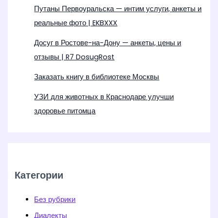
Путаны Первоуральска — интим услуги, анкеты и
реальные фото | EKBXXX
Досуг в Ростове-на-Дону — анкеты, цены и
отзывы | R7 DosugRost
Заказать книгу в библиотеке Москвы
УЗИ для животных в Краснодаре улучши
здоровье питомца
Категории
Без рубрики
Диалекты