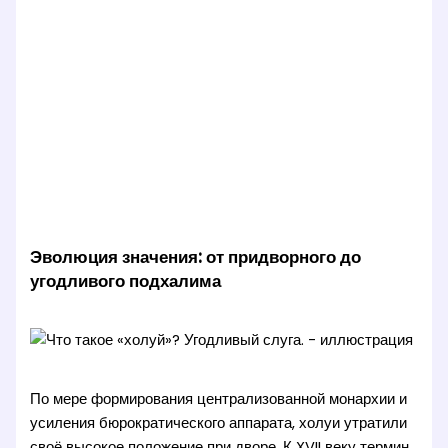
Эволюция значения: от придворного до
угодливого подхалима
По мере формирования централизованной монархии и
усиления бюрократического аппарата, холуи утратили
своё высокое положение при дворе. К XVII веку термин