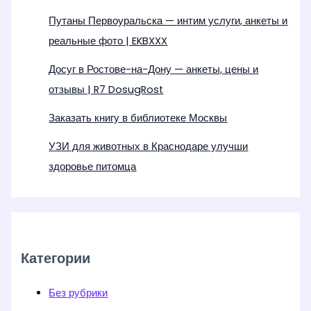
Путаны Первоуральска — интим услуги, анкеты и
реальные фото | EKBXXX
Досуг в Ростове-на-Дону — анкеты, цены и
отзывы | R7 DosugRost
Заказать книгу в библиотеке Москвы
УЗИ для животных в Краснодаре улучши
здоровье питомца
Категории
Без рубрики