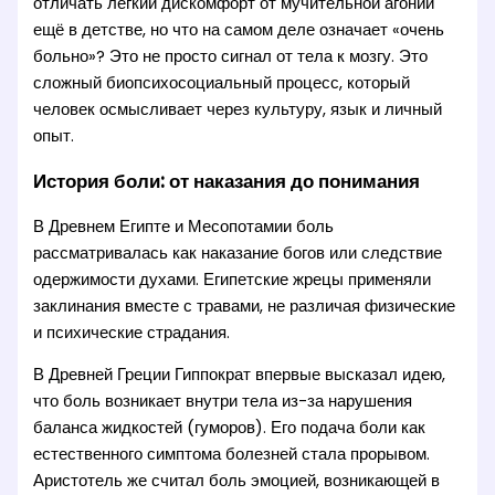
отличать лёгкий дискомфорт от мучительной агонии
ещё в детстве, но что на самом деле означает «очень
больно»? Это не просто сигнал от тела к мозгу. Это
сложный биопсихосоциальный процесс, который
человек осмысливает через культуру, язык и личный
опыт.
История боли: от наказания до понимания
В Древнем Египте и Месопотамии боль
рассматривалась как наказание богов или следствие
одержимости духами. Египетские жрецы применяли
заклинания вместе с травами, не различая физические
и психические страдания.
В Древней Греции Гиппократ впервые высказал идею,
что боль возникает внутри тела из-за нарушения
баланса жидкостей (гуморов). Его подача боли как
естественного симптома болезней стала прорывом.
Аристотель же считал боль эмоцией, возникающей в