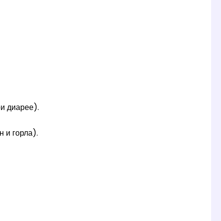
и диарее).
 и горла).