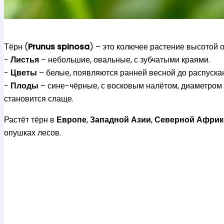
Тёрн (
Prunus spinosa
) – это колючее растение высотой о
-
Листья
– небольшие, овальные, с зубчатыми краями.
-
Цветы
– белые, появляются ранней весной до распускан
-
Плоды
– сине-чёрные, с восковым налётом, диаметром о
становится слаще.
Растёт тёрн в
Европе
,
Западной Азии
,
Северной Африк
опушках лесов.