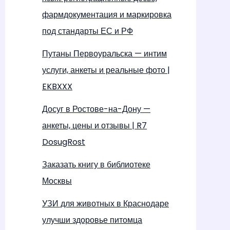
фармдокументация и маркировка
под стандарты ЕС и РФ
Путаны Первоуральска — интим
услуги, анкеты и реальные фото |
EKBXXX
Досуг в Ростове-на-Дону —
анкеты, цены и отзывы | R7
DosugRost
Заказать книгу в библиотеке
Москвы
УЗИ для животных в Краснодаре
улучши здоровье питомца