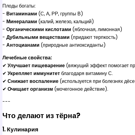
Плоды богаты:
-
Витаминами
(С, А, РР, группы В)
-
Минералами
(калий, железо, кальций)
-
Органическими кислотами
(яблочная, лимонная)
-
Дубильными веществами
(придают терпкость)
-
Антоцианами
(природные антиоксиданты)
Лечебные свойства:
✔
Улучшает пищеварение
(вяжущий эффект помогает пр
✔
Укрепляет иммунитет
благодаря витамину С.
✔
Снижает воспаление
(используется при болезнях дёсен
✔
Очищает организм
(мочегонное действие).
---
Что делают из тёрна?
1. Кулинария