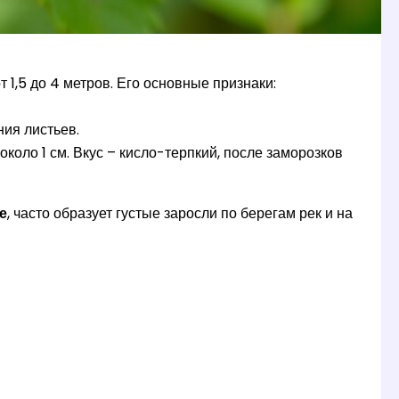
т 1,5 до 4 метров. Его основные признаки:
ия листьев.
коло 1 см. Вкус – кисло-терпкий, после заморозков
е
, часто образует густые заросли по берегам рек и на