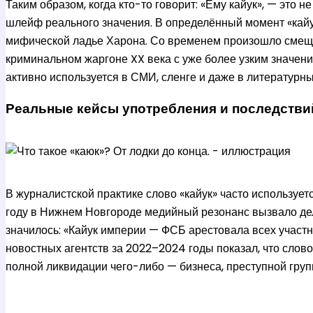
Таким образом, когда кто-то говорит: «Ему кайук», — это 
шлейф реального значения. В определённый момент «кайу
мифической ладье Харона. Со временем произошло смеще
криминальном жаргоне XX века с уже более узким значение
активно используется в СМИ, сленге и даже в литературны
Реальные кейсы употребления и последстви
В журналистской практике слово «кайук» часто использует
году в Нижнем Новгороде медийный резонанс вызвало дело
значилось: «Кайук империи — ФСБ арестовала всех участ
новостных агентств за 2022–2024 годы показал, что слово «
полной ликвидации чего-либо — бизнеса, преступной груп