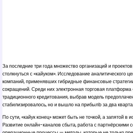
За последние три года множество организаций и проекто
столкнуться с «кайуком». Исследование аналитического це
компаний, применявших гибридные финансовые стратегии 
сокращений. Среди них электронная торговая платформа «L
традиционного кредитования, выбрав модель предоплаченн
стабилизировалось, но и вышло на прибылb за два кварта
По сути, «кайук конец» может быть не точкой, а запятой в
Развитие онлайн-каналов сбыта, работа с партнёрскими с
операционные процессы — методы, которые не только пр