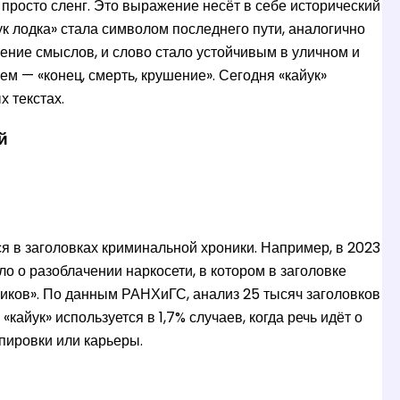
не просто сленг. Это выражение несёт в себе исторический
к лодка» стала символом последнего пути, аналогично
ние смыслов, и слово стало устойчивым в уличном и
м — «конец, смерть, крушение». Сегодня «кайук»
х текстах.
й
ся в заголовках криминальной хроники. Например, в 2023
 о разоблачении наркосети, в котором в заголовке
ников». По данным РАНХиГС, анализ 25 тысяч заголовков
кайук» используется в 1,7% случаев, когда речь идёт о
пировки или карьеры.