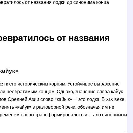
ревратилось от названия лодки до синонима конца
превратилось от названия
кайук»
ься к его историческим корням. Устойчивое выражение
или необратимым концом. Однако, значение слова кайук
дов Средней Азии слово «кайык» — это лодка. В XIX веке
енять «кайук» в разговорной речи, обозначая им не
о временем слово трансформировалось и стало синонимом