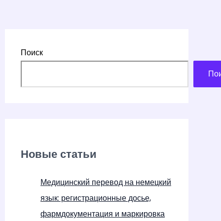
Поиск
По
Новые статьи
Медицинский перевод на немецкий
язык: регистрационные досье,
фармдокументация и маркировка