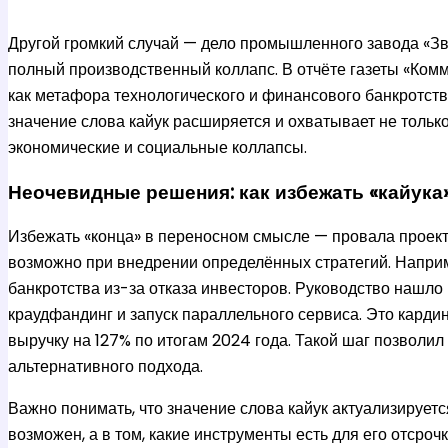
Другой громкий случай — дело промышленного завода «Зв
полный производственный коллапс. В отчёте газеты «Комм
как метафора технологического и финансового банкротств
значение слова кайук расширяется и охватывает не тольк
экономические и социальные коллапсы.
Неочевидные решения: как избежать «кайука
Избежать «конца» в переносном смысле — провала проект
возможно при внедрении определённых стратегий. Наприме
банкротства из-за отказа инвесторов. Руководство нашл
краудфандинг и запуск параллельного сервиса. Это карди
выручку на 127% по итогам 2024 года. Такой шаг позволил
альтернативного подхода.
Важно понимать, что значение слова кайук актуализируется
возможен, а в том, какие инструменты есть для его отсро