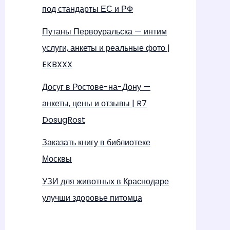
под стандарты ЕС и РФ
Путаны Первоуральска — интим
услуги, анкеты и реальные фото |
EKBXXX
Досуг в Ростове-на-Дону —
анкеты, цены и отзывы | R7
DosugRost
Заказать книгу в библиотеке
Москвы
УЗИ для животных в Краснодаре
улучши здоровье питомца