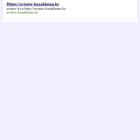
Https://aviator-kazakhstan.kz
aviator kz в
https://aviator-kazakhstan.kz
aviator-kazakhstan.kz