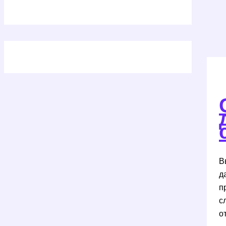
В
д
п
с
о