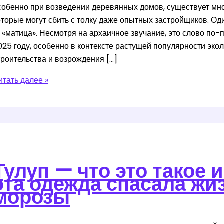
собенно при возведении деревянных домов, существует мн
оторые могут сбить с толку даже опытных застройщиков. Од
 «матица». Несмотря на архаичное звучание, это слово по-
025 году, особенно в контексте растущей популярности эко
троительства и возрождения […]
то
итать далее »
акое
атица
ачем
ужна
лавная
Тулуп — что это такое 
алка
эта одежда спасала жи
морозы
онструкции
ома