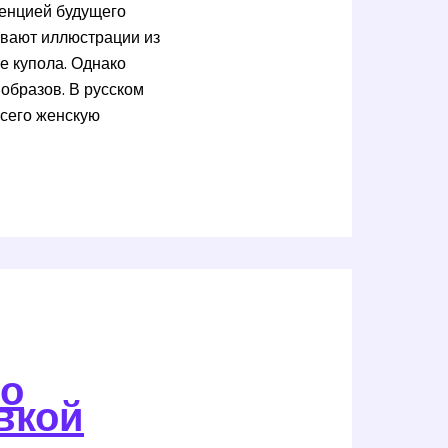
денцией будущего
ывают иллюстрации из
е купола. Однако
образов. В русском
всего женскую
по
вкой