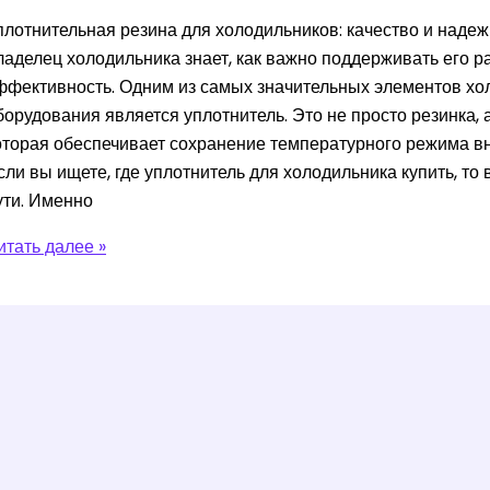
плотнительная резина для холодильников: качество и наде
ладелец холодильника знает, как важно поддерживать его р
ффективность. Одним из самых значительных элементов хо
борудования является уплотнитель. Это не просто резинка, 
оторая обеспечивает сохранение температурного режима вн
сли вы ищете, где уплотнитель для холодильника купить, то
ути. Именно
плотнитель
итать далее »
ля
олодильника
упить
о
ыгодной
ене
оставкой