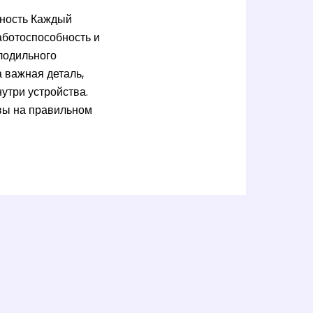
жность Каждый
аботоспособность и
лодильного
а важная деталь,
утри устройства.
 вы на правильном