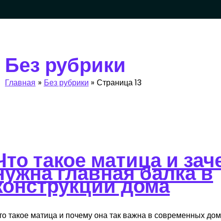
Без рубрики
Главная
Без рубрики
Страница 13
ск
Что такое матица и зач
нужна главная балка в
конструкции дома
то такое матица и почему она так важна в современных дом