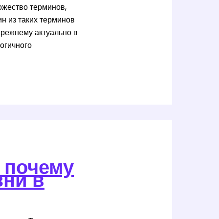
ожество терминов,
ин из таких терминов
прежнему актуально в
логичного
и почему
зни в