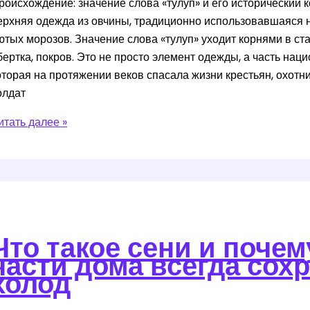
роисхождение: значение слова «тулуп» и его исторический к
ерхняя одежда из овчины, традиционно использовавшаяся н
ютых морозов. Значение слова «тулуп» уходит корнями в ст
бертка, покров. Это не просто элемент одежды, а часть нац
оторая на протяжении веков спасала жизни крестьян, охотн
олдат
улуп
итать далее »
то
то
акое
очему
Что такое сени и почем
та
части дома всегда сох
дежда
холод
пасала
изни