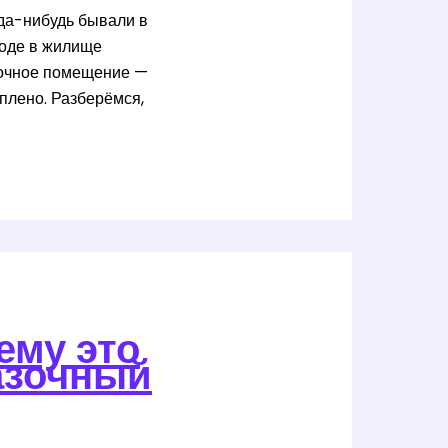
гда-нибудь бывали в
ходе в жилище
точное помещение —
оплено. Разберёмся,
ему это
азочный