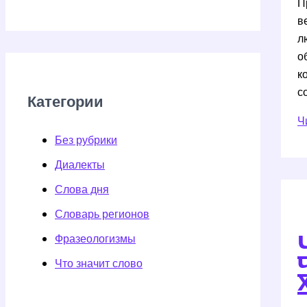
П
в
л
о
к
с
Категории
Т
Ч
—
Без рубрики
ч
Диалекты
э
Слова дня
т
и
Словарь регионов
п
Фразеологизмы
э
о
Что значит слово
с
ж