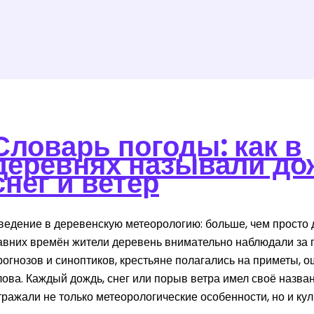
Словарь погоды: как в
деревнях называли до
снег и ветер
ведение в деревенскую метеорологию: больше, чем просто д
авних времён жители деревень внимательно наблюдали за п
рогнозов и синоптиков, крестьяне полагались на приметы,
лова. Каждый дождь, снег или порыв ветра имел своё назв
тражали не только метеорологические особенности, но и кул