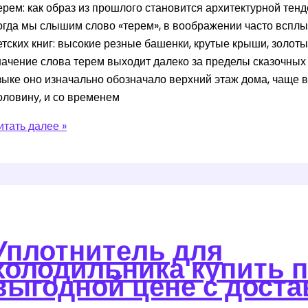
олод
ерем: как образ из прошлого становится архитектурной тен
огда мы слышим слово «терем», в воображении часто вспл
етских книг: высокие резные башенки, крутые крыши, золоты
начение слова терем выходит далеко за пределы сказочных 
зыке оно изначально обозначало верхний этаж дома, чаще 
оловину, и со временем
то
итать далее »
начит
ерем
очему
то
ольше,
Уплотнитель для
ем
холодильника купить 
росто
выгодной цене с доста
казочный
омик