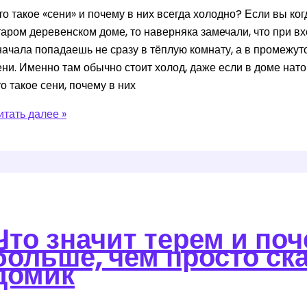
то такое «сени» и почему в них всегда холодно? Если вы ко
орозы
таром деревенском доме, то наверняка замечали, что при в
начала попадаешь не сразу в тёплую комнату, а в промежу
ени. Именно там обычно стоит холод, даже если в доме нат
то такое сени, почему в них
то
итать далее »
акое
ени
очему
той
Что значит терем и поч
асти
больше, чем просто ск
ома
домик
сегда
охраняется