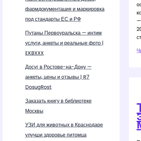
о
фармдокументация и маркировка
к
под стандарты ЕС и РФ
—
2
Путаны Первоуральска — интим
с
услуги, анкеты и реальные фото |
Ч
Ч
EKBXXX
т
м
Досуг в Ростове-на-Дону —
и
анкеты, цены и отзывы | R7
з
DosugRost
н
г
Заказать книгу в библиотеке
б
Москвы
в
к
УЗИ для животных в Краснодаре
д
улучши здоровье питомца