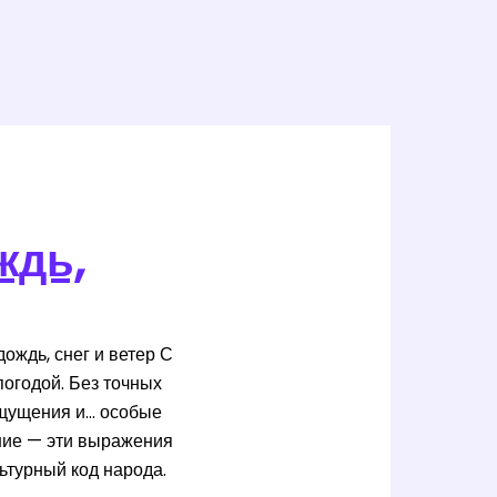
ждь,
ождь, снег и ветер С
огодой. Без точных
 ощущения и… особые
ание — эти выражения
ьтурный код народа.