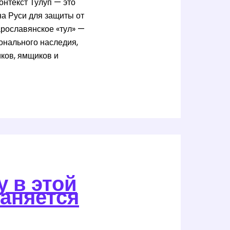
онтекст Тулуп — это
а Руси для защиты от
арославянское «тул» —
ионального наследия,
иков, ямщиков и
у в этой
раняется