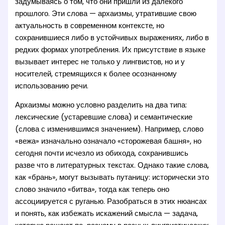
задумываясь о том, что они пришли из далёкого
прошлого. Эти слова — архаизмы, утратившие свою
актуальность в современном контексте, но
сохранившиеся либо в устойчивых выражениях, либо в
редких формах употребления. Их присутствие в языке
вызывает интерес не только у лингвистов, но и у
носителей, стремящихся к более осознанному
использованию речи.
Архаизмы можно условно разделить на два типа:
лексические (устаревшие слова) и семантические
(слова с изменившимся значением). Например, слово
«вежа» изначально означало «сторожевая башня», но
сегодня почти исчезло из обихода, сохранившись
разве что в литературных текстах. Однако такие слова,
как «брань», могут вызывать путаницу: исторически это
слово значило «битва», тогда как теперь оно
ассоциируется с руганью. Разобраться в этих нюансах
и понять, как избежать искажений смысла — задача,