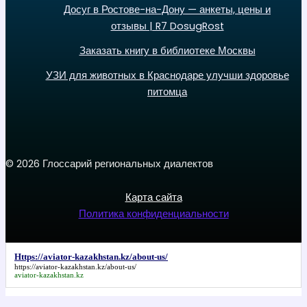
Досуг в Ростове-на-Дону — анкеты, цены и
отзывы | R7 DosugRost
Заказать книгу в библиотеке Москвы
УЗИ для животных в Краснодаре улучши здоровье
питомца
© 2026 Глоссарий региональных диалектов
Карта сайта
Политика конфиденциальности
Https://aviator-kazakhstan.kz/about-us/
https://aviator-kazakhstan.kz/about-us/
aviator-kazakhstan.kz