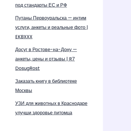
под стандарты ЕС и РФ
Путаны Первоуральска — интим
услуги, анкеты и реальные фото |
EKBXXX
Досуг в Ростове-на-Дону —
анкеты, цены и отзывы | R7
DosugRost
Заказать книгу в библиотеке
Москвы
УЗИ для животных в Краснодаре
улучши здоровье питомца