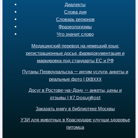
Диалекты
Слова дня
Словарь регионов
Фразеологизмы
Что значит слово
Медицинский перевод на немецкий язык:
регистрационные досье, фармдокументация и
маркировка под стандарты ЕС и РФ
Путаны Первоуральска — интим услуги, анкеты и
реальные фото | EKBXXX
Досуг в Ростове-на-Дону — анкеты, цены и
отзывы | R7 DosugRost
Заказать книгу в библиотеке Москвы
УЗИ для животных в Краснодаре улучши здоровье
питомца