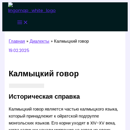
Перейти
к
содержимому
Главная
Диалекты
Калмыцкий говор
19.02.2025
Калмыцкий говор
Историческая справка
Калмыцкий говор является частью калмыцкого языка,
который принадлежит к ойратской подгруппе
монгольских языков. Его корни уходят в XIV-XV века,
когда калмыки начали миграцию на запад из своих